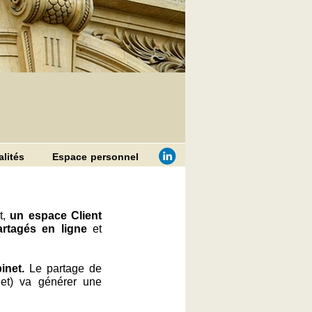
alités
Espace personnel
t,
un espace Client
rtagés en ligne
et
inet
.
Le partage de
net) va générer une